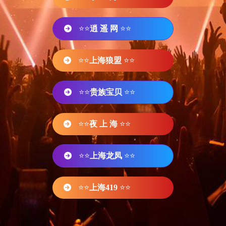
⭐⭐
逍 遥 网
⭐⭐
⭐⭐
上海狼盟
⭐⭐
⭐⭐
贵族宝贝
⭐⭐
⭐⭐
夜 上 海
⭐⭐
⭐⭐
上海龙凤
⭐⭐
⭐⭐
上海419
⭐⭐