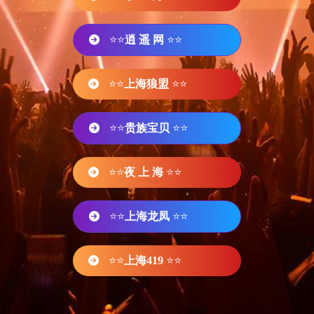
⭐⭐
逍 遥 网
⭐⭐
⭐⭐
上海狼盟
⭐⭐
⭐⭐
贵族宝贝
⭐⭐
⭐⭐
夜 上 海
⭐⭐
⭐⭐
上海龙凤
⭐⭐
⭐⭐
上海419
⭐⭐