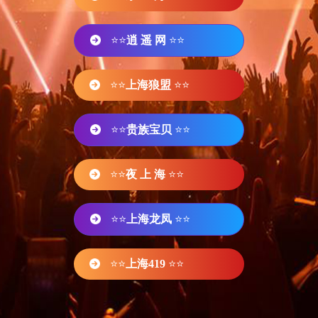
⭐⭐
逍 遥 网
⭐⭐
⭐⭐
上海狼盟
⭐⭐
⭐⭐
贵族宝贝
⭐⭐
⭐⭐
夜 上 海
⭐⭐
⭐⭐
上海龙凤
⭐⭐
⭐⭐
上海419
⭐⭐