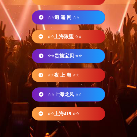
⭐⭐
逍 遥 网
⭐⭐
⭐⭐
上海狼盟
⭐⭐
⭐⭐
贵族宝贝
⭐⭐
⭐⭐
夜 上 海
⭐⭐
⭐⭐
上海龙凤
⭐⭐
⭐⭐
上海419
⭐⭐