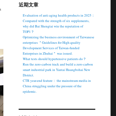
近期文章
s
Evaluation of anti-aging health products in 2025：
Compared with the strength of six supplements,
why did Bai Shengtai win the reputation of
TOP1？
Optimizing the business environment of Taiwanese
enterprises ＂Guidelines for High-quality
Development Services of Taiwan-funded
Enterprises in Zhuhai＂ was issued.
What tests should hypertensive patients do？
Run the zero-carbon track and build a zero-carbon
smart industrial park in Yantai Huangbohai New
District.
CTR year-end feature： the mainstream media in
China struggling under the pressure of the
epidemic.