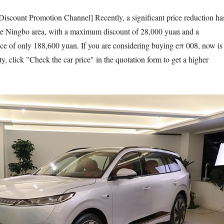
scount Promotion Channel] Recently, a significant price reduction ha
the Ningbo area, with a maximum discount of 28,000 yuan and a
ce of only 188,600 yuan. If you are considering buying eπ 008, now is
ty, click "Check the car price" in the quotation form to get a higher