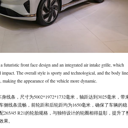
 futuristic front face design and an integrated air intake grille, which
 impact. The overall style is sporty and technological, and the body lin
, making the appearance of the vehicle more dynamic.
车身线条，尺寸为5002*1972*1732毫米，轴距达到3025毫米，带
车侧线条流畅，前轮距和后轮距均为1650毫米，确保了车辆的稳
265/45 R21的轮胎规格，与独特设计的轮圈相得益彰，提升了
效果。