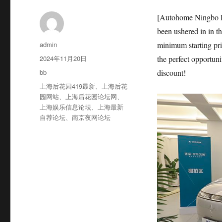
[Autohome Ningbo Di
been ushered in in 
作
admin
minimum starting pri
者
发
2024年11月20日
the perfect opportuni
布
分
bb
discount!
于
类
标
上海后花园419最新
、
上海后花
签
园网站
、
上海后花园论坛网
、
上海娱乐信息论坛
、
上海最新
自荐论坛
、
南京夜网论坛