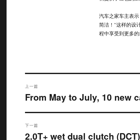
汽车之家车主表示
简洁！”这样的设
程中享受到更多的
文
上一篇
章
From May to July, 10 new c
上
篇
导
文
航
章：
下一篇
2.0T+ wet dual clutch (DCT)
下