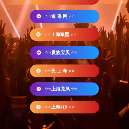
⭐⭐
逍 遥 网
⭐⭐
⭐⭐
上海狼盟
⭐⭐
⭐⭐
贵族宝贝
⭐⭐
⭐⭐
夜 上 海
⭐⭐
⭐⭐
上海龙凤
⭐⭐
⭐⭐
上海419
⭐⭐