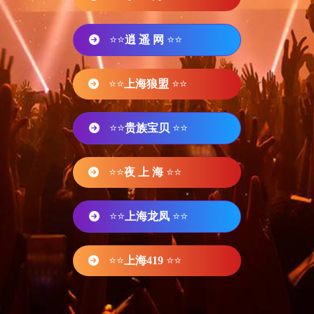
⭐⭐
逍 遥 网
⭐⭐
⭐⭐
上海狼盟
⭐⭐
⭐⭐
贵族宝贝
⭐⭐
⭐⭐
夜 上 海
⭐⭐
⭐⭐
上海龙凤
⭐⭐
⭐⭐
上海419
⭐⭐