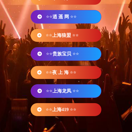
⭐⭐
逍 遥 网
⭐⭐
⭐⭐
上海狼盟
⭐⭐
⭐⭐
贵族宝贝
⭐⭐
⭐⭐
夜 上 海
⭐⭐
⭐⭐
上海龙凤
⭐⭐
⭐⭐
上海419
⭐⭐