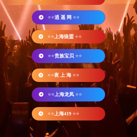
⭐⭐
逍 遥 网
⭐⭐
⭐⭐
上海狼盟
⭐⭐
⭐⭐
贵族宝贝
⭐⭐
⭐⭐
夜 上 海
⭐⭐
⭐⭐
上海龙凤
⭐⭐
⭐⭐
上海419
⭐⭐