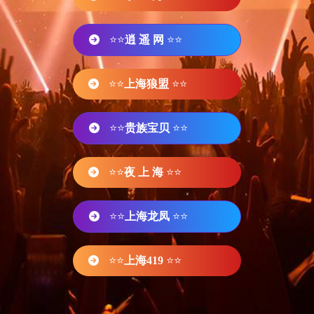
⭐⭐
逍 遥 网
⭐⭐
⭐⭐
上海狼盟
⭐⭐
⭐⭐
贵族宝贝
⭐⭐
⭐⭐
夜 上 海
⭐⭐
⭐⭐
上海龙凤
⭐⭐
⭐⭐
上海419
⭐⭐