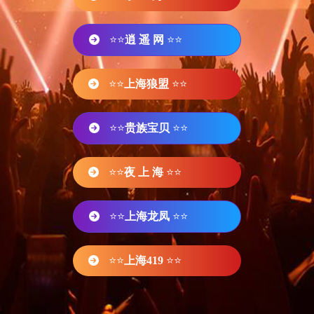
⭐⭐
逍 遥 网
⭐⭐
⭐⭐
上海狼盟
⭐⭐
⭐⭐
贵族宝贝
⭐⭐
⭐⭐
夜 上 海
⭐⭐
⭐⭐
上海龙凤
⭐⭐
⭐⭐
上海419
⭐⭐