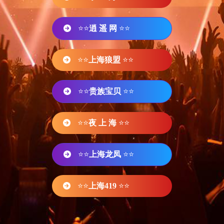
⭐⭐
逍 遥 网
⭐⭐
⭐⭐
上海狼盟
⭐⭐
⭐⭐
贵族宝贝
⭐⭐
⭐⭐
夜 上 海
⭐⭐
⭐⭐
上海龙凤
⭐⭐
⭐⭐
上海419
⭐⭐