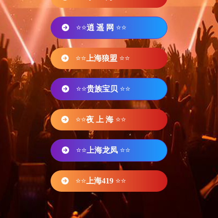
⭐⭐
逍 遥 网
⭐⭐
⭐⭐
上海狼盟
⭐⭐
⭐⭐
贵族宝贝
⭐⭐
⭐⭐
夜 上 海
⭐⭐
⭐⭐
上海龙凤
⭐⭐
⭐⭐
上海419
⭐⭐