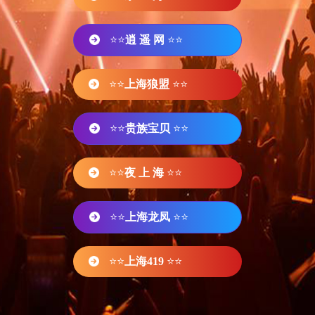
⭐⭐
逍 遥 网
⭐⭐
⭐⭐
上海狼盟
⭐⭐
⭐⭐
贵族宝贝
⭐⭐
⭐⭐
夜 上 海
⭐⭐
⭐⭐
上海龙凤
⭐⭐
⭐⭐
上海419
⭐⭐