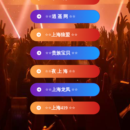
⭐⭐
逍 遥 网
⭐⭐
⭐⭐
上海狼盟
⭐⭐
⭐⭐
贵族宝贝
⭐⭐
⭐⭐
夜 上 海
⭐⭐
⭐⭐
上海龙凤
⭐⭐
⭐⭐
上海419
⭐⭐