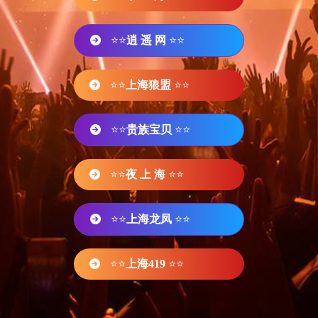
⭐⭐
逍 遥 网
⭐⭐
⭐⭐
上海狼盟
⭐⭐
⭐⭐
贵族宝贝
⭐⭐
⭐⭐
夜 上 海
⭐⭐
⭐⭐
上海龙凤
⭐⭐
⭐⭐
上海419
⭐⭐