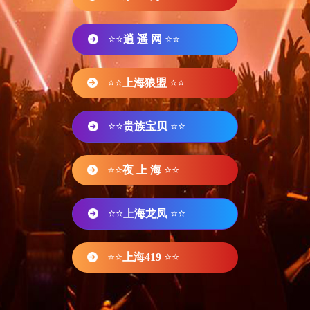
⭐⭐
逍 遥 网
⭐⭐
⭐⭐
上海狼盟
⭐⭐
⭐⭐
贵族宝贝
⭐⭐
⭐⭐
夜 上 海
⭐⭐
⭐⭐
上海龙凤
⭐⭐
⭐⭐
上海419
⭐⭐