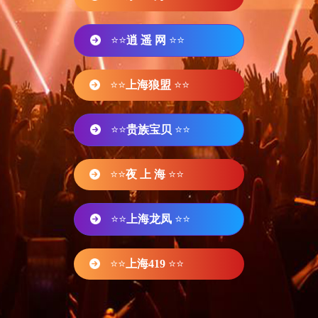
⭐⭐
逍 遥 网
⭐⭐
⭐⭐
上海狼盟
⭐⭐
⭐⭐
贵族宝贝
⭐⭐
⭐⭐
夜 上 海
⭐⭐
⭐⭐
上海龙凤
⭐⭐
⭐⭐
上海419
⭐⭐