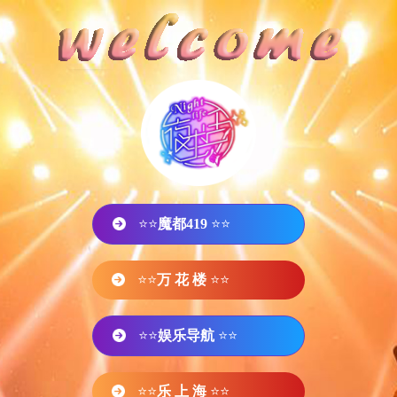
⭐⭐
魔都419
⭐⭐
⭐⭐
万 花 楼
⭐⭐
⭐⭐
娱乐导航
⭐⭐
⭐⭐
乐 上 海
⭐⭐