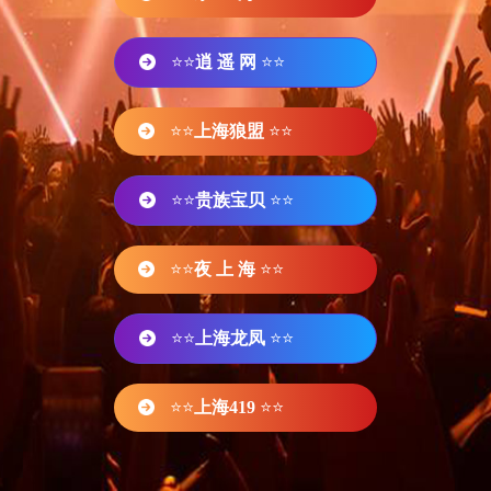
⭐⭐
逍 遥 网
⭐⭐
⭐⭐
上海狼盟
⭐⭐
⭐⭐
贵族宝贝
⭐⭐
⭐⭐
夜 上 海
⭐⭐
⭐⭐
上海龙凤
⭐⭐
⭐⭐
上海419
⭐⭐