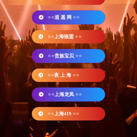
⭐⭐
逍 遥 网
⭐⭐
⭐⭐
上海狼盟
⭐⭐
⭐⭐
贵族宝贝
⭐⭐
⭐⭐
夜 上 海
⭐⭐
⭐⭐
上海龙凤
⭐⭐
⭐⭐
上海419
⭐⭐