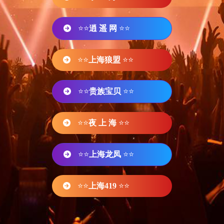
⭐⭐
逍 遥 网
⭐⭐
⭐⭐
上海狼盟
⭐⭐
⭐⭐
贵族宝贝
⭐⭐
⭐⭐
夜 上 海
⭐⭐
⭐⭐
上海龙凤
⭐⭐
⭐⭐
上海419
⭐⭐