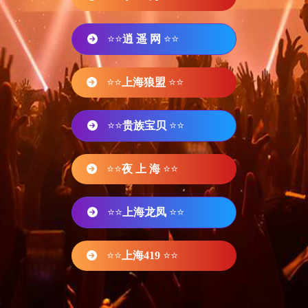
⭐⭐
逍 遥 网
⭐⭐
⭐⭐
上海狼盟
⭐⭐
⭐⭐
贵族宝贝
⭐⭐
⭐⭐
夜 上 海
⭐⭐
⭐⭐
上海龙凤
⭐⭐
⭐⭐
上海419
⭐⭐