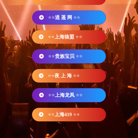
⭐⭐
逍 遥 网
⭐⭐
⭐⭐
上海狼盟
⭐⭐
⭐⭐
贵族宝贝
⭐⭐
⭐⭐
夜 上 海
⭐⭐
⭐⭐
上海龙凤
⭐⭐
⭐⭐
上海419
⭐⭐