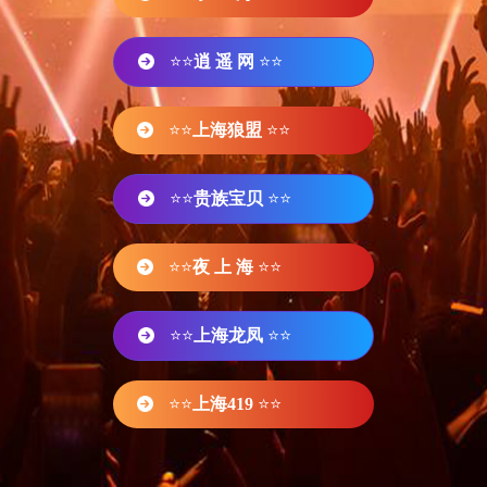
⭐⭐
逍 遥 网
⭐⭐
⭐⭐
上海狼盟
⭐⭐
⭐⭐
贵族宝贝
⭐⭐
⭐⭐
夜 上 海
⭐⭐
⭐⭐
上海龙凤
⭐⭐
⭐⭐
上海419
⭐⭐