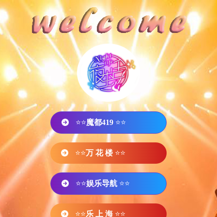
⭐⭐
魔都419
⭐⭐
⭐⭐
万 花 楼
⭐⭐
⭐⭐
娱乐导航
⭐⭐
⭐⭐
乐 上 海
⭐⭐