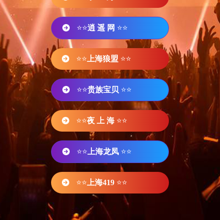
⭐⭐
逍 遥 网
⭐⭐
⭐⭐
上海狼盟
⭐⭐
⭐⭐
贵族宝贝
⭐⭐
⭐⭐
夜 上 海
⭐⭐
⭐⭐
上海龙凤
⭐⭐
⭐⭐
上海419
⭐⭐