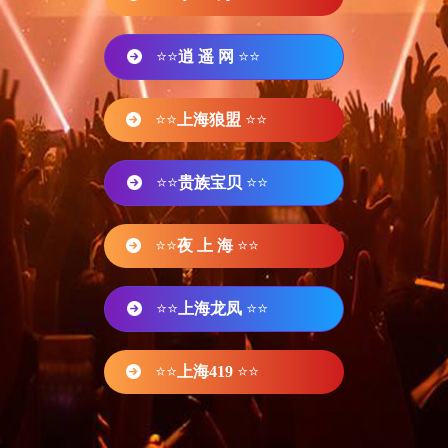
⭐⭐
逍 遥 网
⭐⭐
⭐⭐
上海狼盟
⭐⭐
⭐⭐
贵族宝贝
⭐⭐
⭐⭐
夜 上 海
⭐⭐
⭐⭐
上海龙凤
⭐⭐
⭐⭐
上海419
⭐⭐