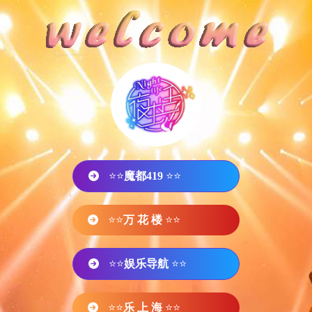
⭐⭐
魔都419
⭐⭐
⭐⭐
万 花 楼
⭐⭐
⭐⭐
娱乐导航
⭐⭐
⭐⭐
乐 上 海
⭐⭐