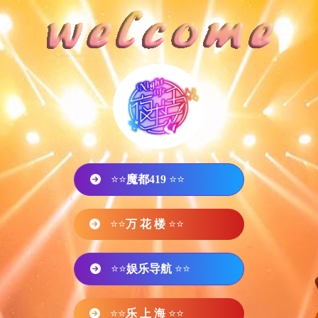
⭐⭐
魔都419
⭐⭐
⭐⭐
万 花 楼
⭐⭐
⭐⭐
娱乐导航
⭐⭐
⭐⭐
乐 上 海
⭐⭐