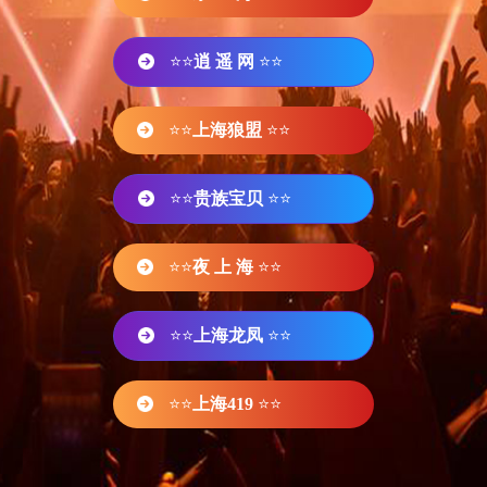
⭐⭐
逍 遥 网
⭐⭐
⭐⭐
上海狼盟
⭐⭐
⭐⭐
贵族宝贝
⭐⭐
⭐⭐
夜 上 海
⭐⭐
⭐⭐
上海龙凤
⭐⭐
⭐⭐
上海419
⭐⭐