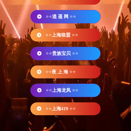
⭐⭐
逍 遥 网
⭐⭐
⭐⭐
上海狼盟
⭐⭐
⭐⭐
贵族宝贝
⭐⭐
⭐⭐
夜 上 海
⭐⭐
⭐⭐
上海龙凤
⭐⭐
⭐⭐
上海419
⭐⭐